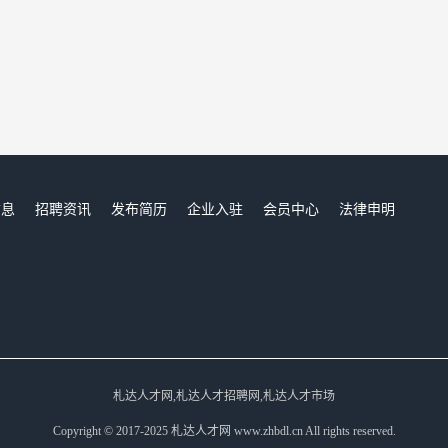
信息
招聘资讯
发布简历
企业入驻
会员中心
法律申明
们
札达人才网,札达人才招聘网,札达人才市场
Copyright © 2017-2025 札达人才网 www.zhbdl.cn All rights reserved.