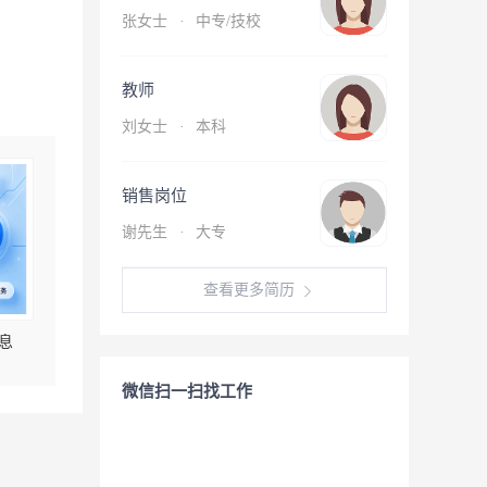
张女士
·
中专/技校
教师
刘女士
·
本科
销售岗位
谢先生
·
大专
查看更多简历
息
微信扫一扫找工作