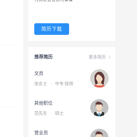
简历下载
推荐简历
更多简历
文员
张女士
·
中专/技校
其他职位
范先生
·
硕士
营业员