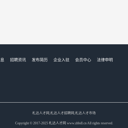
信息
招聘资讯
发布简历
企业入驻
会员中心
法律申明
们
札达人才网,札达人才招聘网,札达人才市场
Copyright © 2017-2025 札达人才网 www.zhbdl.cn All rights reserved.