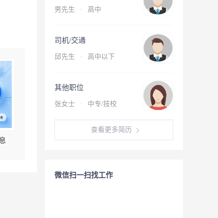
男先生
·
高中
司机/交通
邱先生
·
高中以下
其他职位
张女士
·
中专/技校
查看更多简历
息
微信扫一扫找工作